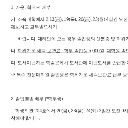
1. 가운, 학위모 배부
가. 소속대학에서 2.13(금), 19(목), 20(금), 23(월) 
제시
하고 교부받으시기
바랍니다. 대리인이 오는 경우 졸업생의 신분증 및 학위가
나.
학위가운 세탁
·
보관료
:
학부 졸업생
5,000
원
,
대학원 졸
다. 도서미납자는 학술문화처 도서관에 미납도서를 반납한 
※ 특수·전문대학원 졸업생은 학위가운 세탁보관료 납부 방법
2. 졸업앨범 배부 (*학부생)
학생회관 204호에서 20(금), 23(월), 24(화) 3일간
참해야 합니다.